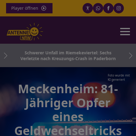
Player öffnen
d
Schwerer Unfall im Riemekeviertel: Sechs
Verletzte nach Kreuzungs-Crash in Paderborn
Foto wurde mit
KI generiert
Meckenheim: 81-
Jähriger Opfer
eines
Geldwechseltricks