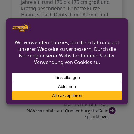
Jahre alt, rund 170 bis 175 cm groß und
kräftig beschrieben. Er hatte kurze
Haare, sprach Deutsch mit Akzent und
trug eine schwarze Blousonjacke sowie
schwarze Stoffhosen.
Die Polizei rät, bei der Kontaktaufnahme
mit Fremden aufmerksam zu bleiben
und darauf zu achten, dass unbekannte
Personen nicht in das Portemonnaie
schauen.
VORHERIGER BEITRAG
Einbruch in Firmengebäude in Bahnhof-
Reken
NÄCHSTER BEITRAG
PKW verunfallt auf Quellenburgstraße in
Sprockhövel