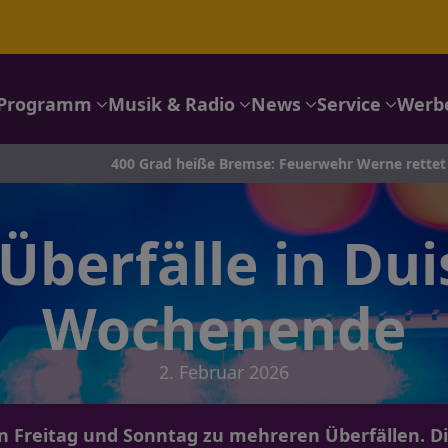
Programm
Musik & Radio
News
Service
Werb
400 Grad heiße Bremse: Feuerwehr Werne rettet Autotransporter
Überfälle in Du
Wochenende
2. Februar 2026
 Freitag und Sonntag zu mehreren Überfällen. Di