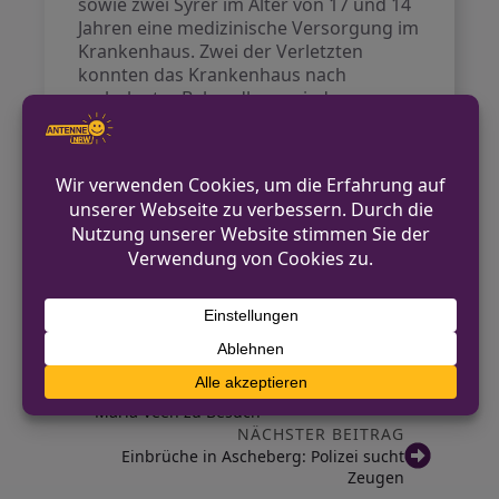
sowie zwei Syrer im Alter von 17 und 14
Jahren eine medizinische Versorgung im
Krankenhaus. Zwei der Verletzten
konnten das Krankenhaus nach
ambulanter Behandlung wieder
verlassen. Die Verletzungen gelten als
nicht lebensbedrohlich.
Die Polizei hat vor Ort Ermittlungen
aufgenommen. Unerklärte
Streitigkeiten aus der Vergangenheit
könnten der Anlass für die
Auseinandersetzung gewesen sein.
VORHERIGER BEITRAG
Glühwürmchen-Aktion: Verkehrsmobil in
Maria Veen zu Besuch
NÄCHSTER BEITRAG
Einbrüche in Ascheberg: Polizei sucht
Zeugen