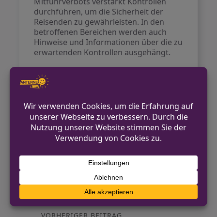
Mitführverbots verstärkt Kontrollen
durchführen, um die Sicherheit der
Reisenden zu gewährleisten. In den
betroffenen Bereichen werden auch
Hinweise und Informationen über die zu
erwartenden Kontrollen ausgehängt.
Weitere Informationen können auf der
offiziellen Webseite der Bundespolizei
eingesehen werden.
Kontakt für Hinweise /
Pressestelle
Bundespolizei
+49 (0) 231/ 56 22 47 – 1012
presse.do@polizei.bund.de
https://www.bundespolizei.de
VORHERIGER BEITRAG