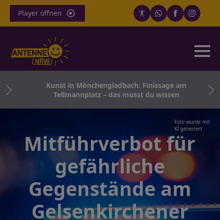
Player öffnen
n
Kunst in Mönchengladbach: Finissage am
Tellmannplatz – das musst du wissen
Foto wurde mit
KI generiert
Mitführverbot für
gefährliche
Gegenstände am
Gelsenkirchener