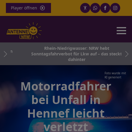
Player öffnen
Rhein-Niedrigwasser: NRW hebt
r in
Sonntagsfahrverbot für Lkw auf – das steckt
dahinter
Foto wurde mit
KI generiert
Motorradfahrer
bei Unfall in
Hennef leicht
verletzt