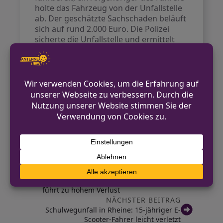
holte das Fahrzeug von der Unfallstelle
ab. Der geschätzte Sachschaden beläuft
sich auf rund 2.000 Euro. Die Polizei
sicherte die Unfallstelle und ermittelt
nun zum genauen Unfallhergang.
Die Polizei rät zudem, bei schlechten
Wetterbedingungen die
Geschwindigkeit zu reduzieren, den
Sicherheitsabstand zu vergrößern und
vorausschauend zu fahren sowie darauf
zu achten, dass das Fahrzeug
verkehrssicher ist.
VORHERIGER BEITRAG
Recke: Betrug durch falsche Bankmitarbeiter
führt zu hohem Verlust
NÄCHSTER BEITRAG
Schulwegunfall in Rheine: 15-jähriger E-
Scooter-Fahrer leicht verletzt