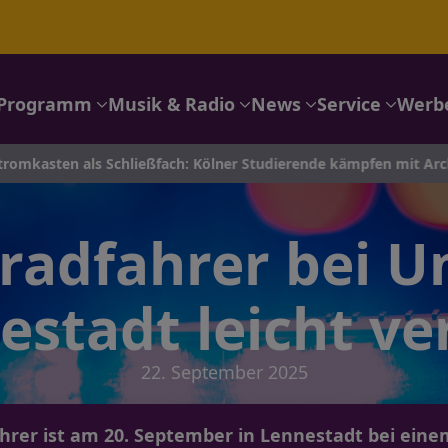
Programm
Musik & Radio
News
Service
Werb
ls Schließfach: Kölner Studierende kämpfen mit Architektur ge
adfahrer bei Un
estadt leicht ver
22. September 2025
hrer ist am 20. September in Lennestadt bei einem