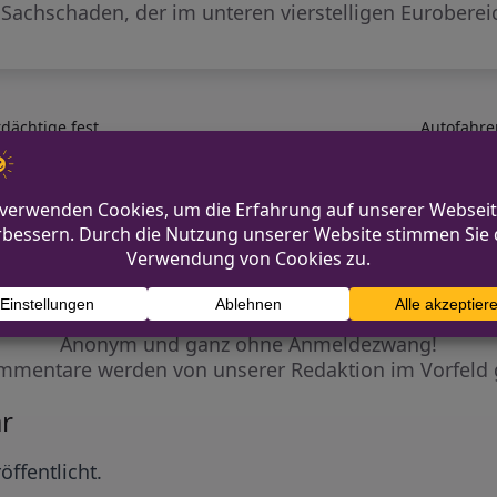
Sachschaden, der im unteren vierstelligen Eurobereic
rdächtige fest
Autofahre
Diskutiere mit!
Anonym und ganz ohne Anmeldezwang!
mmentare werden von unserer Redaktion im Vorfeld 
r
öffentlicht.