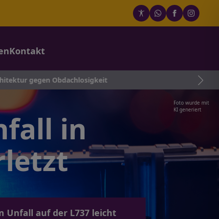
en
Kontakt
gen Obdachlosigkeit
Foto wurde mit
KI generiert
fall in
letzt
 Unfall auf der L737 leicht