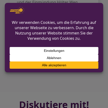
und der Einmündung Hölter Weg
gesperrt. Ein spezialisiertes
Unfallaufnahmeteam der Polizei
Paderborn kam zum Einsatz, um die
genauen Umstände des Unfalls zu
klären.
VORHERIGER BEITRAG
Unbekannte durchtrennen Bahnkabel bei
Leverkusen – Staatsschutz ermittelt
NÄCHSTER BEITRAG
Großbrand in Scheune in Tönisvorst:
Feuerwehr im Großeinsatz
Diskutiere mit!