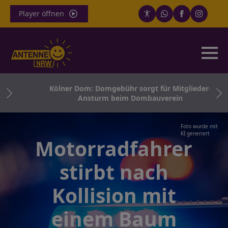
Player öffnen
ge
Kölner Dom: Domgebühr sorgt für Mitglieder-
Ansturm beim Dombauverein
Foto wurde mit
KI generiert
Motorradfahrer
stirbt nach
Kollision mit
einem Baum