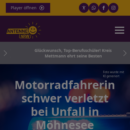
Player öffnen
 für
Glückwunsch, Top-Berufsschüler! Kreis
 Co.
Mettmann ehrt seine Besten
Foto wurde mit
KI generiert
Motorradfahrerin
schwer verletzt
bei Unfall in
Möhnesee