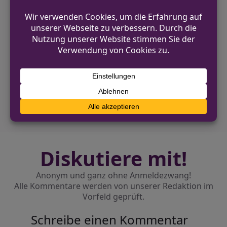
VORHERIGER BEITRAG
Polizei-Mobil bietet Beratung in Bonn-Castell
an
NÄCHSTER BEITRAG
Alkoholisierter Mann sorgt für Polizei-
Einsatz in Gelsenkirchen
Diskutiere mit!
Anonym und ganz ohne Anmeldezwang!
Alle Kommentare werden von unserer Redaktion im
Vorfeld geprüft.
Schreibe einen Kommentar