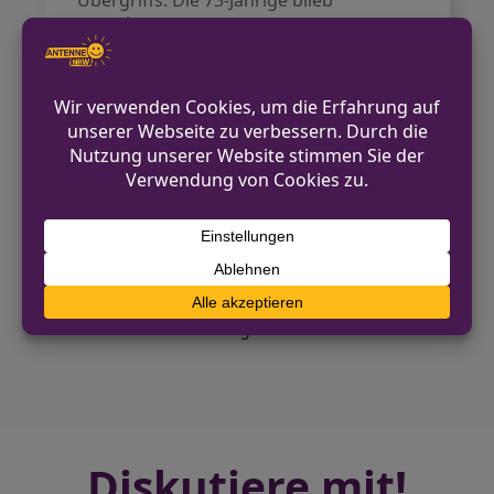
Übergriffs. Die 73-Jährige blieb
unverletzt.
Allgemeine Kontaktmöglichkeiten
finden sich auf der offiziellen Webseite
der Polizei Essen
https://essen.polizei.nrw.
VORHERIGER BEITRAG
Ermittlungen zum Schusswaffengebrauch in
Arnsberg
NÄCHSTER BEITRAG
Apotheker in Mönchengladbach wegen
Drogenhandels verhaftet
Diskutiere mit!