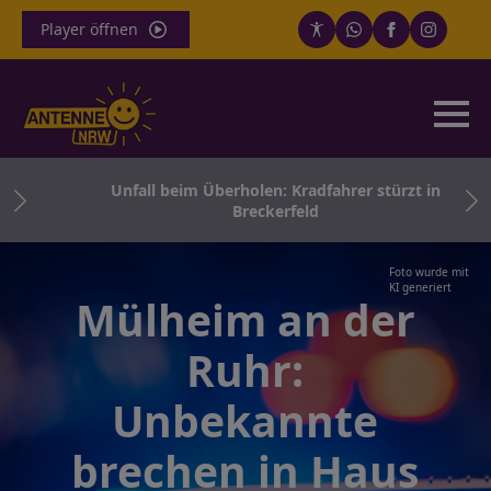
Player öffnen
ger
Unfall beim Überholen: Kradfahrer stürzt in
Breckerfeld
Foto wurde mit
KI generiert
Mülheim an der
Ruhr:
Unbekannte
brechen in Haus