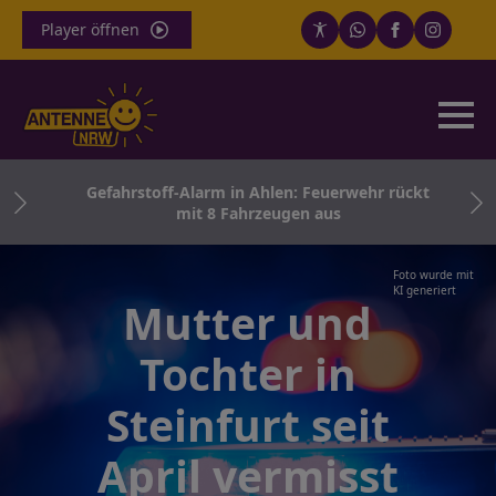
Player öffnen
h
Gefahrstoff-Alarm in Ahlen: Feuerwehr rückt
rn
mit 8 Fahrzeugen aus
Foto wurde mit
KI generiert
Mutter und
Tochter in
Steinfurt seit
April vermisst