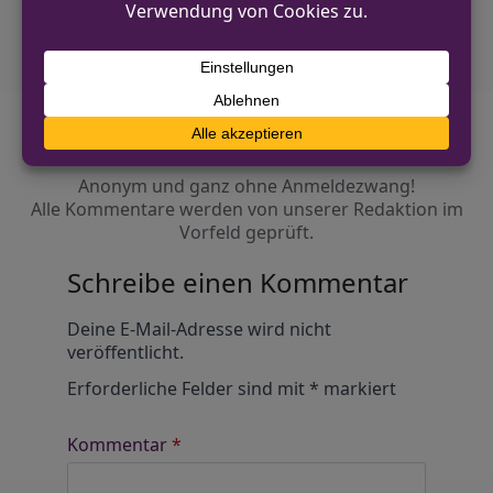
Diskutiere mit!
Anonym und ganz ohne Anmeldezwang!
Alle Kommentare werden von unserer Redaktion im
Vorfeld geprüft.
Schreibe einen Kommentar
Alternative:
Deine E-Mail-Adresse wird nicht
veröffentlicht.
Erforderliche Felder sind mit
*
markiert
Kommentar
*