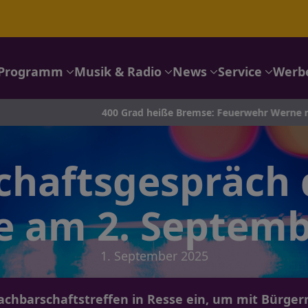
Programm
Musik & Radio
News
Service
Werb
400 Grad heiße Bremse: Feuerwehr Werne rettet Autotranspor
haftsgespräch d
se am 2. Septemb
1. September 2025
Nachbarschaftstreffen in Resse ein, um mit Bürg