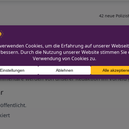
t
42 neue Polizis
Diskutiere mit!
Anonym und ganz ohne Anmeldezwang!
mmentare werden von unserer Redaktion im Vorfeld 
r
öffentlicht.
iert