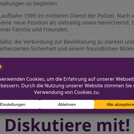
altungen zu begleiten.
Laufbahn 1999 im mittleren Dienst der Polizei. Nach 
eine neue Position als vielseitig sowie bereichernd. In
seiner Familie und Freunden.
afür, die Verbindung zur Bevölkerung zu stärken und
verbesserten Sicherheit und einem freundlichen Mitei
t mehreren Fahrzeugen
Waltrop/Dattel
Diskutiere mit!