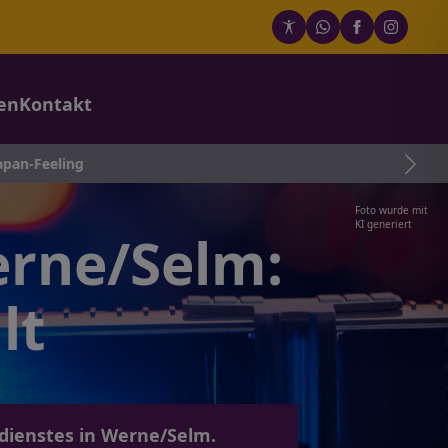
en
Kontakt
Foto wurde mit
KI generiert
erne/Selm:
lt
dienstes in Werne/Selm.