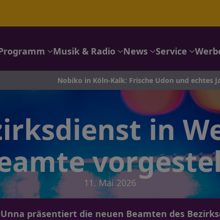
Programm
Musik & Radio
News
Service
Werb
Nobiko in Köln-Kalk: Frische Udon und echtes Japan-Feeling
irksdienst in W
eamte vorgestel
11. Mai 2026
e Unna präsentiert die neuen Beamten des Bezirks