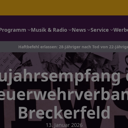
Programm
Musik & Radio
News
Service
Werb
befehl erlassen: 28-Jähriger nach Tod von 22-Jähriger in Siegen i
ujahrsempfang 
feuerwehrverban
Breckerfeld
13. Januar 2026