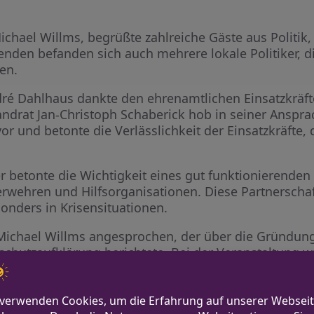
ichael Willms, begrüßte zahlreiche Gäste aus Politi
nden befanden sich auch mehrere lokale Politiker, 
en.
ré Dahlhaus dankte den ehrenamtlichen Einsatzkräft
andrat Jan-Christoph Schaberick hob in seiner Anspr
r und betonte die Verlässlichkeit der Einsatzkräfte, 
 betonte die Wichtigkeit eines gut funktionierende
wehren und Hilfsorganisationen. Diese Partnerschaft
onders in Krisensituationen.
Michael Willms angesprochen, der über die Gründung
chutzaufklärung berichtete. Bei der Veranstaltung 
 und sein Engagement als Ehrenmitglied des Verband
vertretender Pressesprecher.
gen der Sternsinger und einem gemeinsamen Buffet,