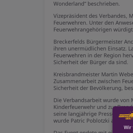
Wonderland“ beschrieben.
Vizepräsident des Verbandes, M
Feuerwehren. Unter den Anwese
Feuerwehrangehörigen würdigt
Breckerfelds Bürgermeister And
ihren unermüdlichen Einsatz. L
Feuerwehren in der Region hervo
Sicherheit der Bürger da sind.
Kreisbrandmeister Martin Weber
Zusammenarbeit zwischen Feuer
Sicherheit der Bevölkerung, bes
Die Verbandsarbeit wurde von 
Kinderfeuerwehr und zur Brands
seine langjährige Pressearbeit
wurde Patric Poblotzki als stell
Das Event endete mit einem Se