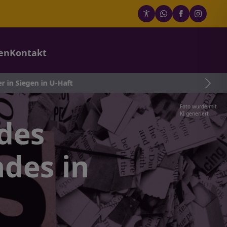
en
Kontakt
n U-Haft
Foto wurde mit
KI generiert
des
des in