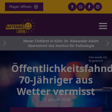
Player öffnen
nd
Neuer Chefarzt in Köln: Dr. Alexander Adam
übernimmt das Institut für Pathologie
Foto wurde mit
KI generiert
Öffentlichkeitsfahn
70-Jähriger aus
Wetter vermisst
13. Januar 2026