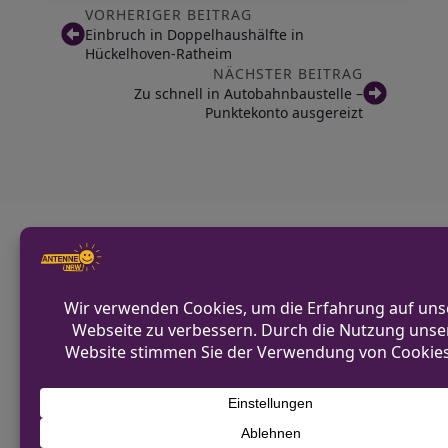
VORHERIGER BEITRAG
Einbruch in Doppelhaushälfte in
Hückelhoven-Ratheim
NÄCHSTER BEITRAG
Zu schnell in Autobahnbaustelle –
Punktekonto ausgereizt
Diskutiere mit!
Anonym und ganz ohne Anmeldezwang!
Alle Kommentare werden von unserer Redaktion im
Vorfeld geprüft.
Schreibe einen Kommentar
Alternative:
Deine E-Mail-Adresse wird nicht
veröffentlicht.