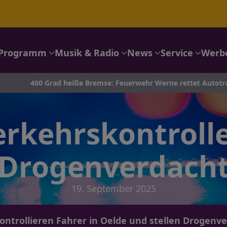
Programm
Musik & Radio
News
Service
Werb
0 Grad heiße Bremse: Feuerwehr Werne rettet Autotransporter a
erkehrskontrolle
Drogenverdach
19. September 2025
kontrollieren Fahrer in Oelde und stellen Drogenve