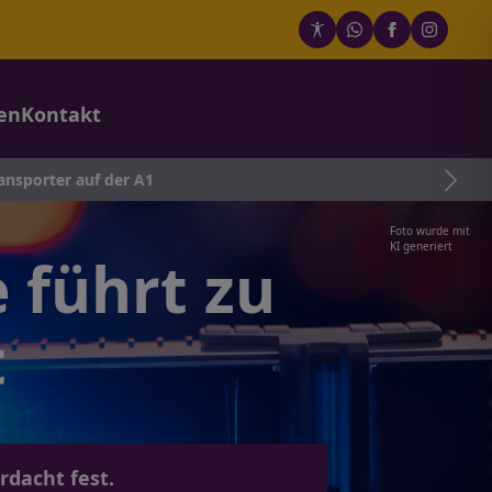
en
Kontakt
uf der A1
Foto wurde mit
KI generiert
 führt zu
t
rdacht fest.