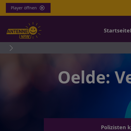
Player öffnen
Startseite
40
Oelde: V
Polizisten 