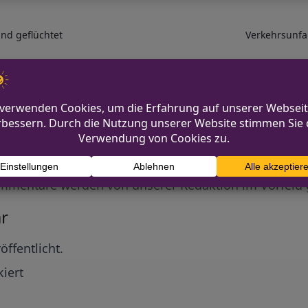
nd geflüchtet
Verkehrsunfa
Diskutiere mit!
Anonym und ganz ohne Anmeldezwang!
mmentare werden von unserer Redaktion im Vorfeld 
r
öffentlicht.
iert