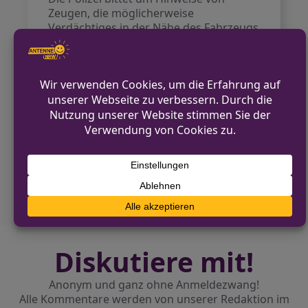
Zeugen, die möglicherweise
Verdächtiges in der Nähe des Fahrzeugs
beobachtet haben.
VORHERIGER BEITRAG
Overath: Unbekannte stehlen 30
Werkzeugmaschinen aus Lagerhalle
NÄCHSTER BEITRAG
Verkehrsunfall in Overath: Verdacht auf
Alkoholeinfluss
Diskutiere mit!
Anonym und ganz ohne Anmeldezwang!
Alle Kommentare werden von unserer Redaktion im