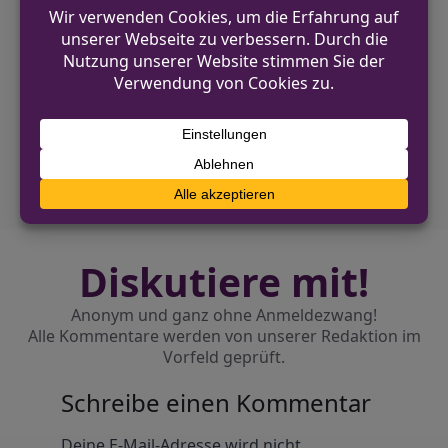
VORHERIGER BEITRAG
Unbekannte beschädigen und beschmieren
Gebäude in Dülmen
NÄCHSTER BEITRAG
Kelleraufbrüche in Duisburg-Hochemmerich
– Zeugen gesucht
Diskutiere mit!
Anonym und ganz ohne Anmeldezwang!
Alle Kommentare werden von unserer Redaktion im
Vorfeld geprüft.
Schreibe einen Kommentar
Alternative:
Deine E-Mail-Adresse wird nicht