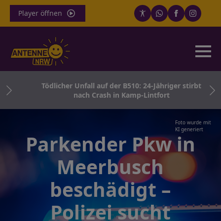
Player öffnen
RW:
Tödlicher Unfall auf der B510: 24-Jähriger stirbt
nach Crash in Kamp-Lintfort
Foto wurde mit
KI generiert
Parkender Pkw in
Meerbusch
beschädigt –
Polizei sucht