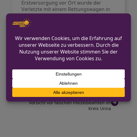
Erstversorgung vor Ort wurde der
Verletzte mit einem Rettungswagen in
ein Krankenhaus gebracht. Sowohl das
Pedelec als auch der Pkw erlitten
Beschädigungen. Der Gesamtschaden
wird auf mehrere tausend Euro
geschätzt. Die Polizei hat ein
Ermittlungsverfahren gegen die
Autofahrerin eingeleitet.
VORHERIGER BEITRAG
Lkw mit defekter Ladebordwand aus dem
Verkehr gezogen
NÄCHSTER BEITRAG
Vorsicht vor falschen Polizeibeamten im
Kreis Unna