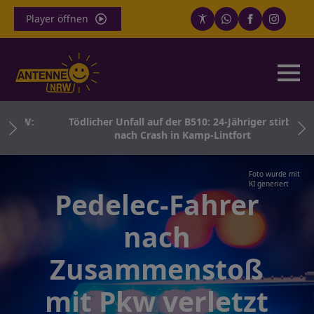
Player öffnen
 NRW:
Tödlicher Unfall auf der B510: 24-Jähriger stirbt
nach Crash in Kamp-Lintfort
Foto wurde mit
KI generiert
Pedelec-Fahrer
nach
Zusammenstoß
mit Pkw verletzt