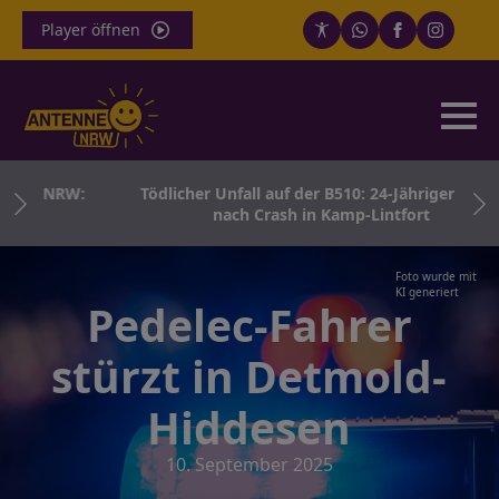
Player öffnen
in NRW:
Tödlicher Unfall auf der B510: 24-Jähriger stirbt
nach Crash in Kamp-Lintfort
Foto wurde mit
KI generiert
Pedelec-Fahrer
stürzt in Detmold-
Hiddesen
10. September 2025