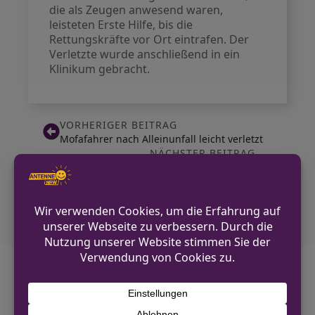
die als Zeugen anwesend waren,
leisteten Erste Hilfe, bis die
Rettungskräfte vor Ort eintrafen. Der
Verletzte wurde anschließend in ein
Klinikum gebracht.
VORHERIGER BEITRAG
Mofafahrer nach Alleinunfall leicht verletzt
NÄCHSTER BEITRAG
Bewohnerin von falschem Handwerker
bestohlen
Diskutiere mit!
Anonym und ganz ohne Anmeldezwang!