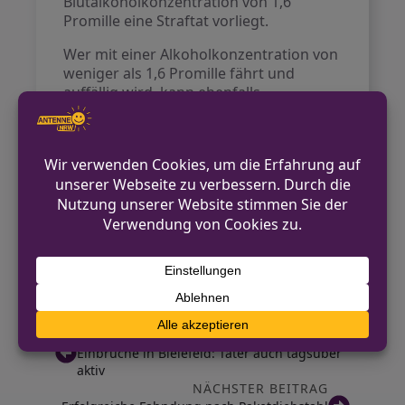
Blutalkoholkonzentration von 1,6
Promille eine Straftat vorliegt.
Wer mit einer Alkoholkonzentration von
weniger als 1,6 Promille fährt und
auffällig wird, kann ebenfalls
strafrechtlich verfolgt werden. Neben
der Blutentnahme können Geldstrafen
und Punkte im Fahreignungsregister in
Flensburg die Folge sein. Bei
schwereren Vorfällen kann sogar eine
medizinisch-psychologische
Untersuchung angeordnet werden,
deren Nichtbestehen den Verlust der
Fahrerlaubnis zur Folge haben kann.
VORHERIGER BEITRAG
Einbrüche in Bielefeld: Täter auch tagsüber
aktiv
NÄCHSTER BEITRAG