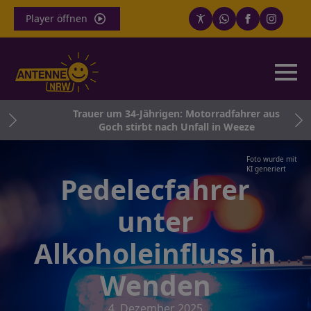
Player öffnen
i
Trauer um 34-Jährigen: Motorradfahrer aus
Goch stirbt nach Unfall in Weeze
Foto wurde mit
KI generiert
Pedelecfahrer
unter
Alkoholeinfluss in
Wenden
4. Dezember 2025