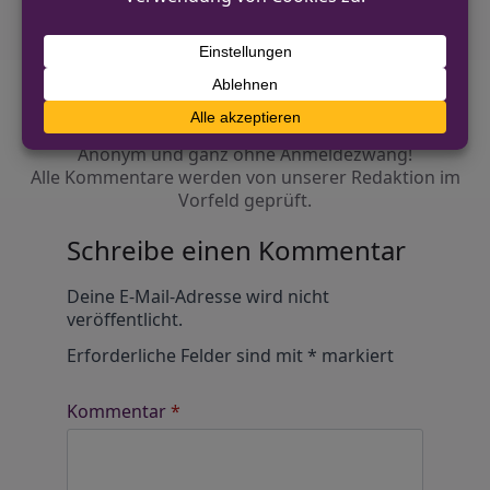
Diskutiere mit!
Anonym und ganz ohne Anmeldezwang!
Alle Kommentare werden von unserer Redaktion im
Vorfeld geprüft.
Schreibe einen Kommentar
Alternative:
Deine E-Mail-Adresse wird nicht
veröffentlicht.
Erforderliche Felder sind mit
*
markiert
Kommentar
*