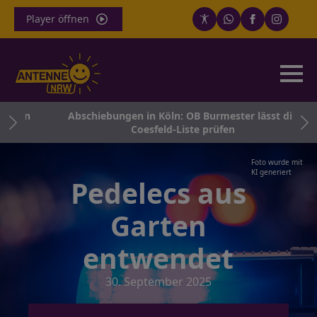
Player öffnen
hmen
Abschiebungen in Köln: OB Burmester lässt die
Coesfeld-Liste prüfen
Foto wurde mit
KI generiert
Pedelecs aus
Garten
entwendet
30. September 2025