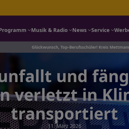
Programm
Musik & Radio
News
Service
Werb
Glückwunsch, Top-Berufsschüler! Kreis Mettmann ehrt seine B
nfallt und fäng
n verletzt in Kl
transportiert
11. März 2026