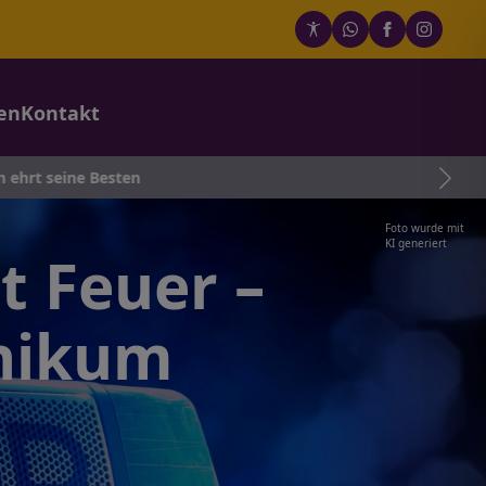
en
Kontakt
esten
Foto wurde mit
KI generiert
t Feuer –
inikum