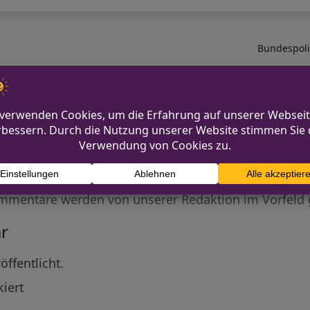
Bundespoliz
Diskutiere mit!
Anonym und ganz ohne Anmeldezwang!
mmentare werden von unserer Redaktion im Vorfeld 
r
öffentlicht.
iert