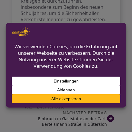
Kreisgebiet durchzuführen,
insbesondere zum Beginn des neuen
Schuljahres, um die Sicherheit aller
Verkehrsteilnehmer zu gewährleisten.
Kontakt für Hinweise /
Pressestelle
Polizei Höxter
05271-962-1520
pressestelle.hoexter@polizei.nrw.de
https://hoexter.polizei.nrw/
VORHERIGER BEITRAG
Unfall mit gestohlenem Fahrzeug auf der
A43 – Zwei Verletzte
NÄCHSTER BEITRAG
Einbruch in Gaststätte an der Carl-
Bertelsmann Straße in Gütersloh