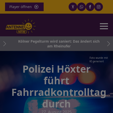
Player öffnen
und
Kölner Pegelturm wird saniert: Das ändert sich
am Rheinufer
Foto wurde mit
KI generiert
Polizei Höxter
führt
Fahrradkontrolltag
durch
27. August 2025