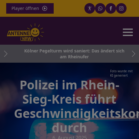
Player öffnen
und
Kölner Pegelturm wird saniert: Das ändert sich
am Rheinufer
Foto wurde mit
KI generiert
Polizei im Rhein-
Sieg-Kreis führt
Geschwindigkeitskon
durch
6. August 2025