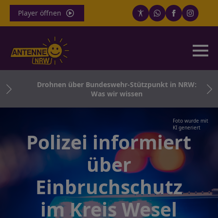
Player öffnen
ng
Drohnen über Bundeswehr-Stützpunkt in NRW:
Was wir wissen
Foto wurde mit
KI generiert
Polizei informiert
über
Einbruchschutz
im Kreis Wesel