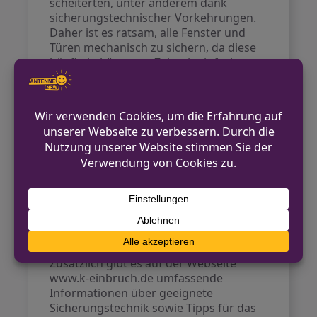
scheiterten, unter anderem dank
sicherungstechnischer Vorkehrungen.
Daher ist es ratsam, alle Fenster und
Türen mechanisch zu sichern, da diese
häufig in kürzester Zeit mit einfachen
Werkzeugen geöffnet werden können.
Die empfohlenen
Sicherheitsvorkehrungen umfassen das
ordnungsgemäße Schließen von Türen
und Fenstern, das Vermeiden von
Hinweisen auf Abwesenheit sowie das
Sichern von Schlüsseln. Die Polizei
appelliert an die Eigenverantwortung
und ermutigt die Bürger, aufmerksam
zu sein, insbesondere auf verdächtige
Aktivitäten im Wohnumfeld.
Zusätzlich gibt es auf der Webseite
www.k-einbruch.de umfassende
Informationen über geeignete
Sicherungstechnik sowie Tipps für das