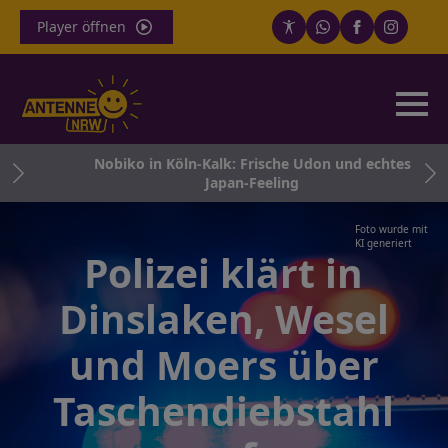
Player öffnen
ägt
Nobiko in Köln-Kalk: Frische Udon und echtes
Japan-Feeling
Foto wurde mit
KI generiert
Polizei klärt in
Dinslaken, Wesel
und Moers über
Taschendiebstahl