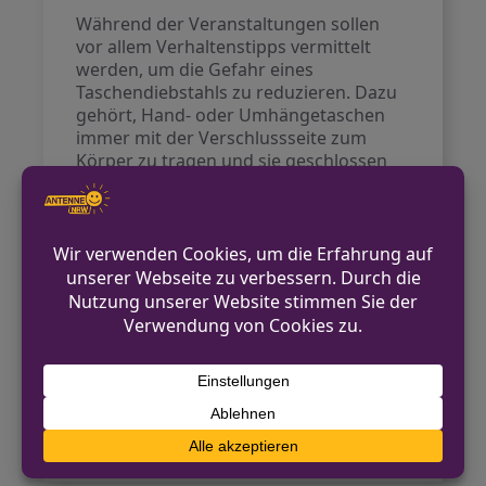
Während der Veranstaltungen sollen
vor allem Verhaltenstipps vermittelt
werden, um die Gefahr eines
Taschendiebstahls zu reduzieren. Dazu
gehört, Hand- oder Umhängetaschen
immer mit der Verschlussseite zum
Körper zu tragen und sie geschlossen
zu halten. Auch das Tragen von
Wertsachen in Brust- und Gürteltaschen
wird empfohlen.
Opfer eines Taschendiebstahls sollten
sofort ihre Zahlungskarten sperren
lassen. Die Nummer des Sperrnotrufes
lautet 116 116. Zudem sollte der Vorfall
umgehend der Polizei gemeldet
werden, um eine Sperrung von
Debitkarten für das
Lastschriftverfahren vorzunehmen.