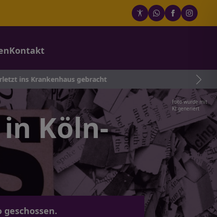
en
Kontakt
nhaus gebracht
Foto wurde mit
KI generiert
 in Köln-
o geschossen.