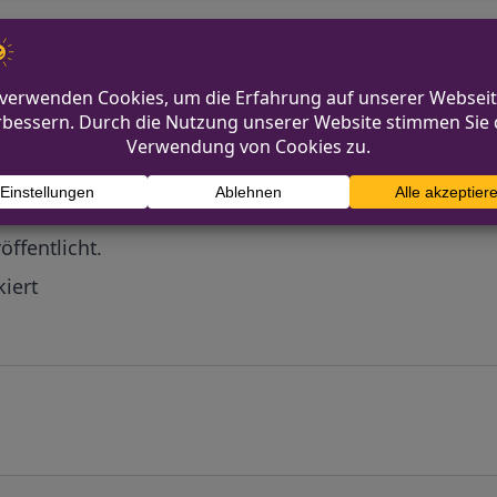
Diskutiere mit!
Anonym und ganz ohne Anmeldezwang!
mmentare werden von unserer Redaktion im Vorfeld 
r
öffentlicht.
iert