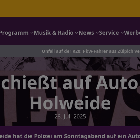
Programm
Musik & Radio
News
Service
Werb
Unfall auf der K20: Pkw-Fahrer aus Zülpich verletzt ins Kranke
schießt auf Auto
Holweide
28. Juli 2025
eide hat die Polizei am Sonntagabend auf ein Aut