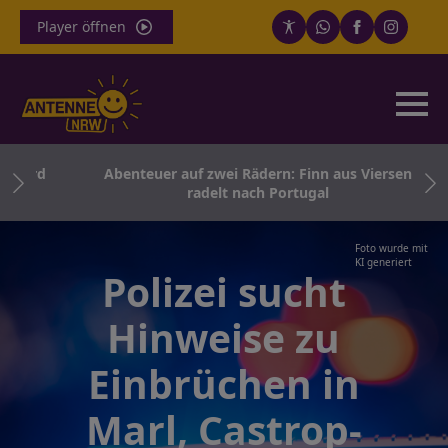
Player öffnen
wird
Abenteuer auf zwei Rädern: Finn aus Viersen
radelt nach Portugal
Foto wurde mit
KI generiert
Polizei sucht
Hinweise zu
Einbrüchen in
Marl, Castrop-