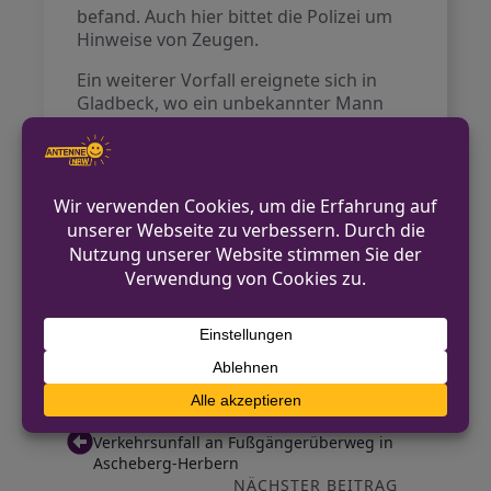
befand. Auch hier bittet die Polizei um
Hinweise von Zeugen.
Ein weiterer Vorfall ereignete sich in
Gladbeck, wo ein unbekannter Mann
gewaltsam in einen Imbiss am
Wetterschacht eindrang. Er stahl
Bargeld aus der Kasse und floh
anschließend. Eine Videoaufzeichnung
liegt vor, der Täter wird als Mann mit
Dreitagebart, normaler Statur und
kurzen, schütteren Haaren beschrieben.
Er trug eine braune Lederjacke, ein
schwarzes Oberteil und schwarze
Handschuhe.
VORHERIGER BEITRAG
Verkehrsunfall an Fußgängerüberweg in
Ascheberg-Herbern
NÄCHSTER BEITRAG