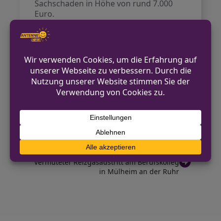
Sachschaden in Höhe von rund 7.000
Euro.
Die Polizei sucht nun nach dem
unbekannten Fahrer des abbiegenden
Fahrzeugs, das möglicherweise schwarz
war, sowie nach weiteren Zeugen, die
Hinweise zum Unfallhergang geben
können.
VORHERIGER BEITRAG
Taschendieb nutzt schlafenden Fahrgast in
Bielefeld aus
NÄCHSTER BEITRAG
Vermuteter Reizgasaustritt am Berufskolleg
in Mülheim an der Ruhr