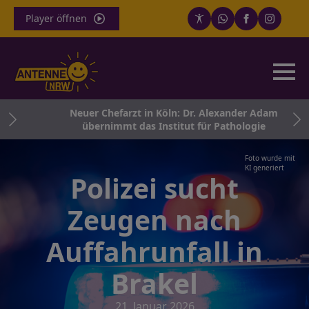
Player öffnen
und
Neuer Chefarzt in Köln: Dr. Alexander Adam
übernimmt das Institut für Pathologie
Foto wurde mit
KI generiert
Polizei sucht
Zeugen nach
Auffahrunfall in
Brakel
21. Januar 2026