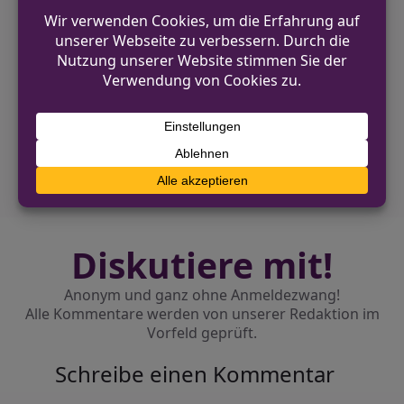
VORHERIGER BEITRAG
Brand mit hohem Sachschaden in
Wuppertal-Langerfeld
NÄCHSTER BEITRAG
Werkzeugdiebe brechen drei Transporter in
Velen-Ramsdorf auf
Diskutiere mit!
Anonym und ganz ohne Anmeldezwang!
Alle Kommentare werden von unserer Redaktion im
Vorfeld geprüft.
Schreibe einen Kommentar
Alternative: