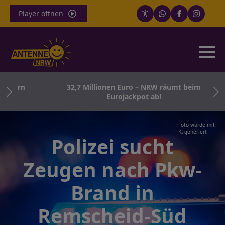
Player öffnen
rborn
32,7 Millionen Euro – NRW räumt beim
f
Eurojackpot ab!
Foto wurde mit
KI generiert
Polizei sucht
Zeugen nach Pkw-
Brand in
Remscheid-Süd