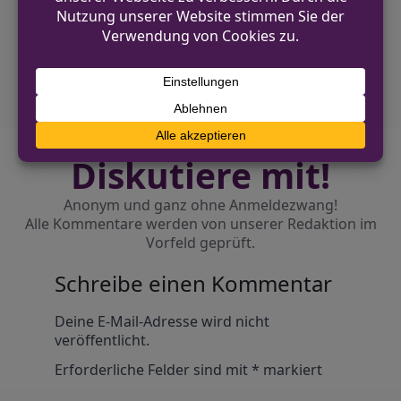
schwer verletzt
NÄCHSTER BEITRAG
Fußgängerin in Ratingen schwer verletzt
Diskutiere mit!
Anonym und ganz ohne Anmeldezwang!
Alle Kommentare werden von unserer Redaktion im
Vorfeld geprüft.
Schreibe einen Kommentar
Alternative:
Deine E-Mail-Adresse wird nicht
veröffentlicht.
Erforderliche Felder sind mit
*
markiert