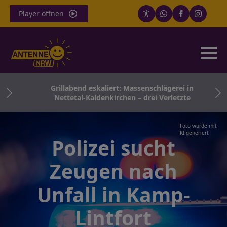
Player öffnen
ger
Grillabend eskaliert: Massenschlägerei in
en
Nettetal-Kaldenkirchen – drei Verletzte
Foto wurde mit
KI generiert
Polizei sucht
Zeugen nach
Unfall in Kamp-
Lintfort