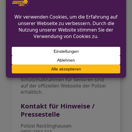
unbekannten Personen in die Wohnung
zu lassen und persönliche Daten nicht
am Telefon weiterzugeben. Bei
Verdachtsfällen sollte sofort die
Notrufnummer 110 gewählt werden.
Die Polizei sucht nun nach Zeugen, die
Hinweise zu den Tätern geben können.
Kontaktmöglichkeiten sind unter der
Rufnummer 0800/2361 111 erreichbar.
Zusätzliche Informationen zu
Betrugsmaschen und
Schutzmaßnahmen für Senioren sind
auf der offiziellen Webseite der Polizei
erhältlich.
Kontakt für Hinweise /
Pressestelle
Polizei Recklinghausen