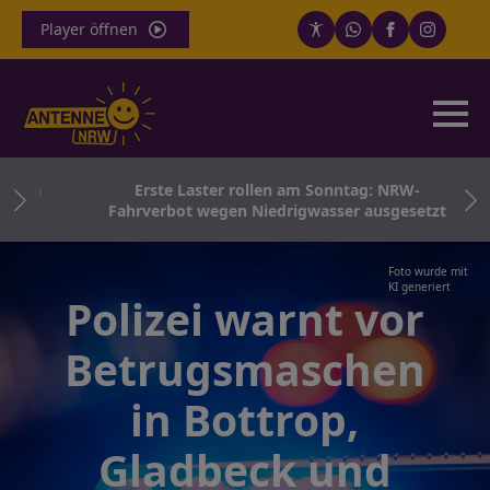
Player öffnen
ten
Erste Laster rollen am Sonntag: NRW-
Fahrverbot wegen Niedrigwasser ausgesetzt
Foto wurde mit
KI generiert
Polizei warnt vor
Betrugsmaschen
in Bottrop,
Gladbeck und