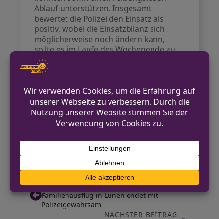
Ablauf unterstützen. Insgesamt
bewertet die Polizei den Einsatz als
positiv, wobei die Einsatzbilanz sich
möglicherweise noch ändern kann,
sollte es im Laufe des Wochenende zu
weiteren Anzeigen kommen.
Kontakt für Hinweise /
Pressestelle
Polizei Euskirchen
02251 799-299
pressestelle.euskirchen@polizei.nrw.de
https://euskirchen.polizei.nrw/
VORHERIGER BEITRAG
Familienausflug in Lünen endet mit
Polizeigewahrsam
NÄCHSTER BEITRAG