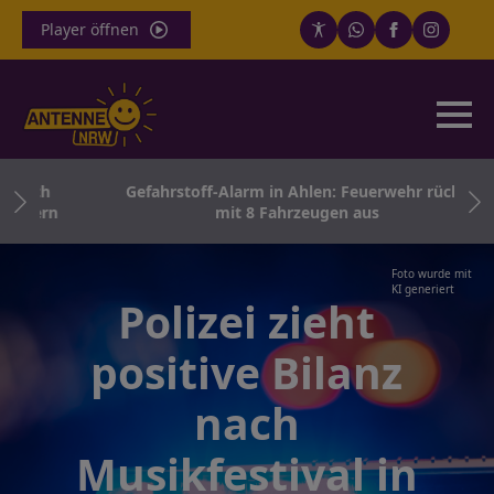
Player öffnen
rath
Gefahrstoff-Alarm in Ahlen: Feuerwehr rückt
etern
mit 8 Fahrzeugen aus
Foto wurde mit
KI generiert
Polizei zieht
positive Bilanz
nach
Musikfestival in