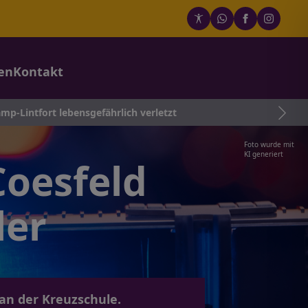
en
Kontakt
bensgefährlich verletzt
Foto wurde mit
KI generiert
Coesfeld
ler
n der Kreuzschule.