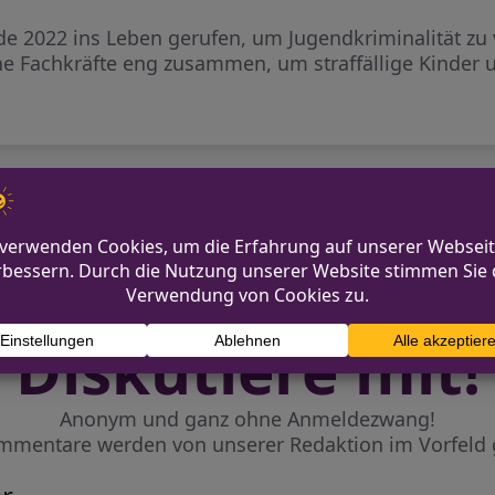
de 2022 ins Leben gerufen, um Jugendkriminalität zu
e Fachkräfte eng zusammen, um straffällige Kinder 
 mit E-Scooter in Köln
Tankste
Diskutiere mit!
Anonym und ganz ohne Anmeldezwang!
mmentare werden von unserer Redaktion im Vorfeld 