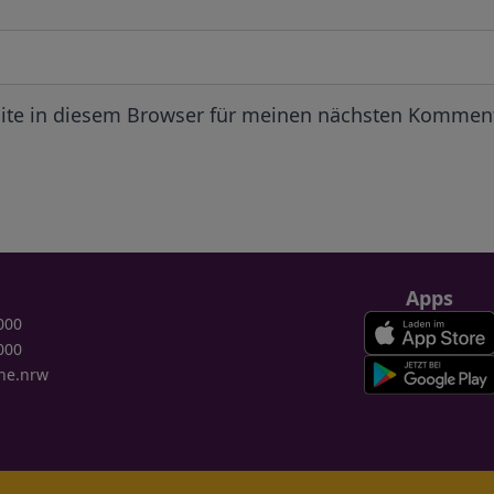
ite in diesem Browser für meinen nächsten Komment
Apps
000
000
ne.nrw