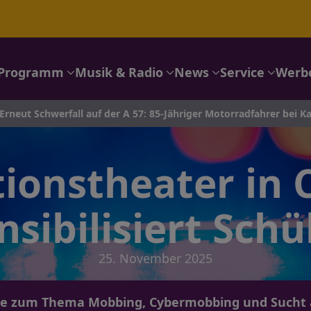
Programm
Musik & Radio
News
Service
Werb
all auf der A 57: 85-Jähriger Motorradfahrer bei Kamp-Lintfort le
ionstheater in 
nsibilisiert Schü
25. November 2025
he zum Thema Mobbing, Cybermobbing und Sucht a