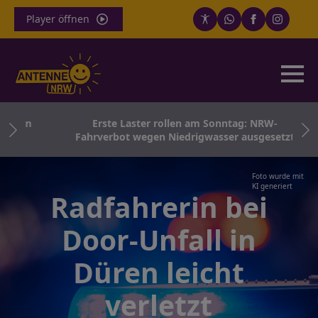
Player öffnen
sten
Erste Laster rollen am Sonntag: NRW-
Fahrverbot wegen Niedrigwasser ausgesetzt
Foto wurde mit
KI generiert
Radfahrerin bei
Door-Unfall in
Düren leicht
verletzt