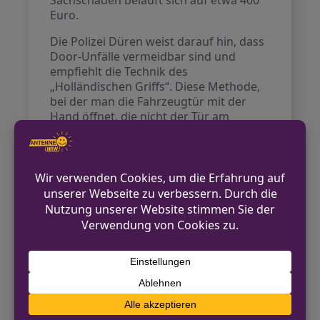
Sachschaden beläuft sich auf etwa 400
Euro.
Die Polizei Düren weist darauf hin, dass
Door-Unfälle vermeidbar sind und
empfiehlt die Technik des
„Holländischen Griffs“. Diese Methode,
bei der man die Fahrzeugtür mit der
Hand öffnet, die nicht der Tür am
nächsten ist, fördert eine bessere Sicht
auf den Verkehr und hilft,
unfallträchtige Situationen zu
vermeiden.
Kontakt für Hinweise /
Pressestelle
Polizei Düren
02421 949-1100
pressestelle@dueren.nrw.de
https://dueren.polizei.nrw/