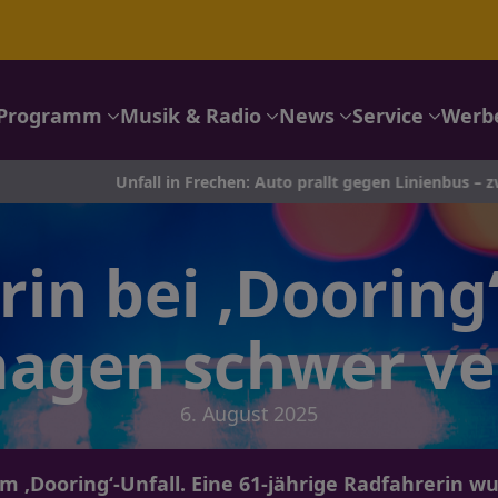
Programm
Musik & Radio
News
Service
Werb
Unfall in Frechen: Auto prallt gegen Linienbus – zwei Leichtverl
in bei ‚Dooring‘
agen schwer ver
6. August 2025
‚Dooring‘-Unfall. Eine 61-jährige Radfahrerin wu