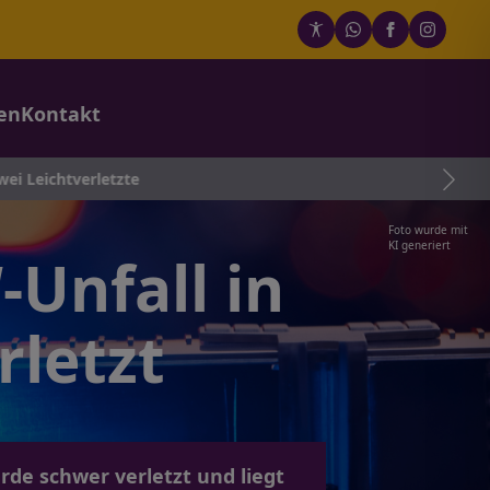
en
Kontakt
etzte
Foto wurde mit
KI generiert
-Unfall in
letzt
rde schwer verletzt und liegt