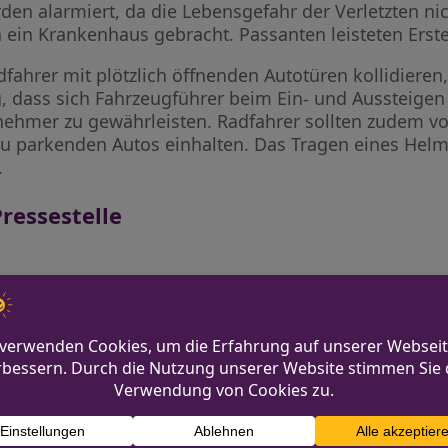
den alarmiert, da die Lebensgefahr der Verletzten n
ein Krankenhaus gebracht. Passanten leisteten Erste 
dfahrer mit plötzlich öffnenden Autotüren kollidieren
ig, dass sich Fahrzeugführer beim Ein- und Aussteigen
lnehmer zu gewährleisten. Radfahrer sollten zudem 
 parkenden Autos einhalten. Das Tragen eines Helms
.
ressestelle
.de
i.nrw/
 Attendorn
Polizeiliche Kontrollen i