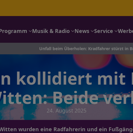
Programm
Musik & Radio
News
Service
Werb
Unfall beim Überholen: Kradfahrer stürzt in Breckerfeld
n kollidiert mi
itten: Beide ver
24. August 2025
Witten wurden eine Radfahrerin und ein Fußgänger 