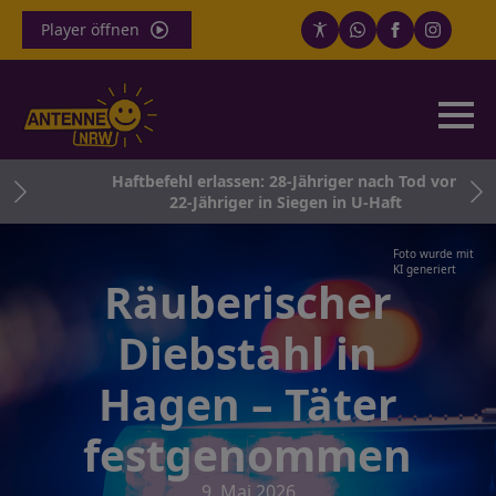
Player öffnen
e
Haftbefehl erlassen: 28-Jähriger nach Tod von
22-Jähriger in Siegen in U-Haft
Foto wurde mit
KI generiert
Räuberischer
Diebstahl in
Hagen – Täter
festgenommen
9. Mai 2026