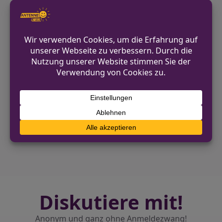
Die Identität des zweiten Täters ist noch
unklar, er konnte entkommen und
wurde im Umfeld nicht mehr
aufgefunden. Die Kriminalpolizei hat die
Ermittlungen aufgenommen.
VORHERIGER BEITRAG
FW Hünxe: Ausgelöste Brandmeldeanlage in
Bruckhausen
NÄCHSTER BEITRAG
Einbruch in Wohnung in Schwelm:
Wertgegenstände entwendet
Diskutiere mit!
Anonym und ganz ohne Anmeldezwang!