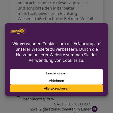
ansprach, reagierte dieser aggressiv
und schubste den Mitarbeiter
mehrfach, bevor er in Richtung
Wiesenstraße flüchtete. Bei dem Vorfall
wurde niemand verletzt.
Der flüchtige Täter wurde wie folgt
beschrieben: er ist etwa 180 cm groß,
hat einen kurzen Bart, trägt eine grüne
Mütze und graue Jogginghose und
hatte einen Rucksack dabei.
Die Kriminalpolizei hat die Ermittlungen
zu diesem Vorfall aufgenommen.
VORHERIGER BEITRAG
Bundespolizei bilanziert sicheren
Rosenmontag 2026
NÄCHSTER BEITRAG
Zwei Zigarettenautomaten in Lünen