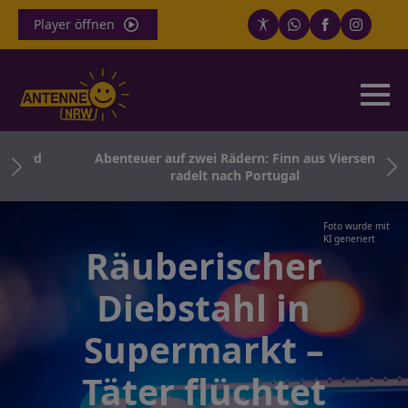
Player öffnen
 wird
Abenteuer auf zwei Rädern: Finn aus Viersen
radelt nach Portugal
Foto wurde mit
KI generiert
Räuberischer
Diebstahl in
Supermarkt –
Täter flüchtet