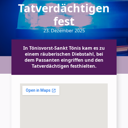
Tatverdächtigen
fest
23. Dezember 2025
In Tönisvorst-Sankt Tönis kam es zu
einem räuberischen Diebstahl, bei
dem Passanten eingriffen und den
Tatverdächtigen festhielten.