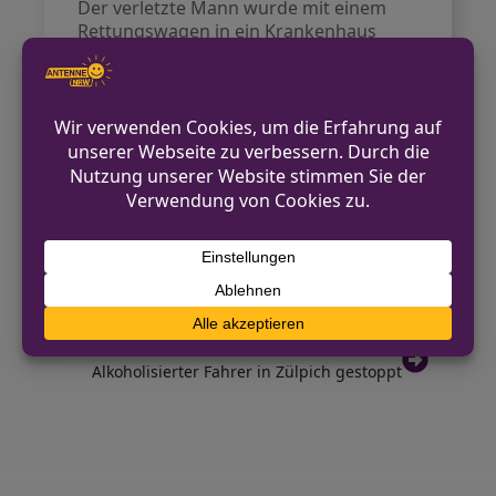
Der verletzte Mann wurde mit einem
Rettungswagen in ein Krankenhaus
gebracht. Zeugen, die die Situation
beobachtet hatten, informierten die
Polizei über den Vorfall. Die
Ermittlungen zu dem schweren Raub
wurden von der Kriminalpolizei
aufgenommen. Eine direkt eingeleitete
Fahndung nach den Tätern blieb ohne
Erfolg.
VORHERIGER BEITRAG
Fußgängerin bei Kollision verletzt
NÄCHSTER BEITRAG
Alkoholisierter Fahrer in Zülpich gestoppt