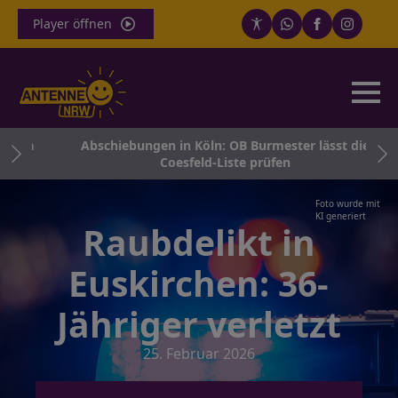
Player öffnen
hmen
Abschiebungen in Köln: OB Burmester lässt die
Coesfeld-Liste prüfen
Foto wurde mit
KI generiert
Raubdelikt in
Euskirchen: 36-
Jähriger verletzt
25. Februar 2026