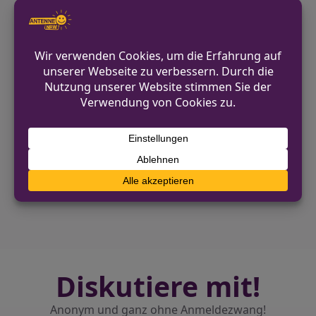
Allgemeine Kontaktmöglichkeiten
finden sich auf der offiziellen Webseite
der Polizei Mönchengladbach
https://moenchengladbach.polizei.nrw.
VORHERIGER BEITRAG
Firmenbulli in Ascheberg-Davensberg
aufgebrochen
NÄCHSTER BEITRAG
Körperverletzung in Neheim – Bierglas wird
als Waffe eingesetzt
Diskutiere mit!
Anonym und ganz ohne Anmeldezwang!