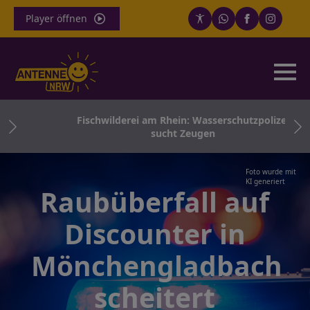
Player öffnen
ng-
Fischwilderei am Rhein: Wasserschutzpolizei
sucht Zeugen
Foto wurde mit
KI generiert
Raubüberfall auf
Discounter in
Mönchengladbach
scheitert