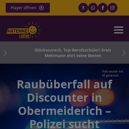
Player öffnen
 für
Glückwunsch, Top-Berufsschüler! Kreis
 Co.
Mettmann ehrt seine Besten
Foto wurde mit
KI generiert
Raubüberfall auf
Discounter in
Obermeiderich –
Polizei sucht