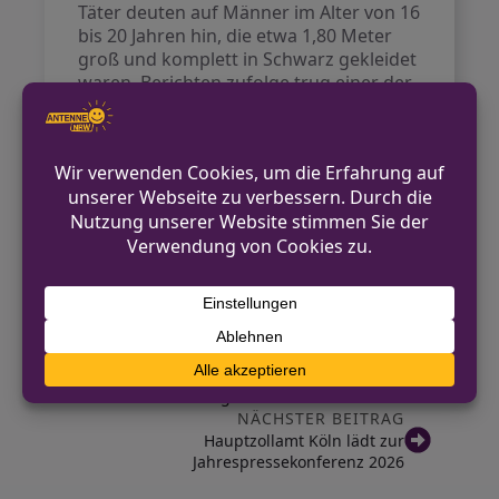
Täter deuten auf Männer im Alter von 16
bis 20 Jahren hin, die etwa 1,80 Meter
groß und komplett in Schwarz gekleidet
waren. Berichten zufolge trug einer der
Angegriffen eine Schusswaffe im
Hosenbund.
Die Polizei bittet um Mithilfe aus der
Bevölkerung. Personen, die
sachdienliche Hinweise zu den Tätern
oder dem Vorfall geben können,
werden gebeten, sich zu melden.
VORHERIGER BEITRAG
Falscher Handwerker in Lünen unterwegs –
Polizei sucht Zeugen
NÄCHSTER BEITRAG
Hauptzollamt Köln lädt zur
Jahrespressekonferenz 2026