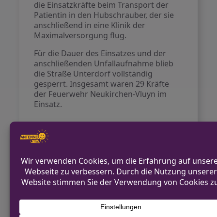
die Einsatzkräfte beim Transport der
Patientin in den Hubschrauber, der sie
anschließend in eine Klinik der
Maximalversorgung flug.
Für die Dauer des Einsatzes und der
anschließenden Unfallaufnahme blieb
die Straße Unterdorf vollständig
gesperrt. Insgesamt waren 29 Kräfte
der Feuerwehr Neukirchen-Vluyn im
Einsatz.
VORHERIGER BEITRAG
Verpuffung in Zwei-Familienhaus in
Wipperfürth
NÄCHSTER BEITRAG
Friedliche Versammlung in Hammer
Innenstadt