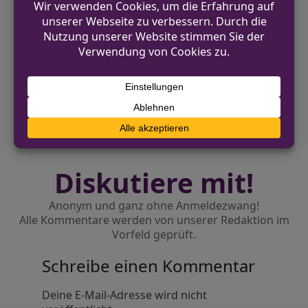
VORHERIGER BEITRAG
Polizei warnt vor Betrugsmaschen in Neuss
und Grevenbroich
NÄCHSTER BEITRAG
Positive Bilanz beim Stadtfest 2025 in Siegen
Diskutiere mit!
Anonym und ganz ohne Anmeldezwang!
Alle Kommentare werden von unserer Redaktion im
Vorfeld geprüft.
Schreibe einen Kommentar
Alternative:
Deine E-Mail-Adresse wird nicht