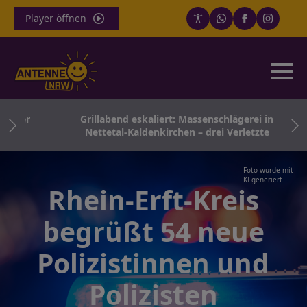
Player öffnen
iger
Grillabend eskaliert: Massenschlägerei in
ugen
Nettetal-Kaldenkirchen – drei Verletzte
Foto wurde mit
KI generiert
Rhein-Erft-Kreis
begrüßt 54 neue
Polizistinnen und
Polizisten