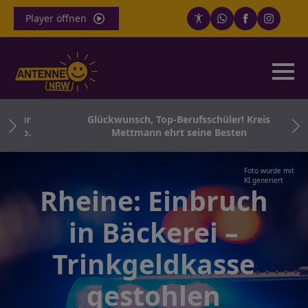
Player öffnen
o für
Glückwunsch, Top-Berufsschüler! Kreis
d Co.
Mettmann ehrt seine Besten
Foto wurde mit
KI generiert
Rheine: Einbruch
in Bäckerei –
Trinkgeldkasse
gestohlen