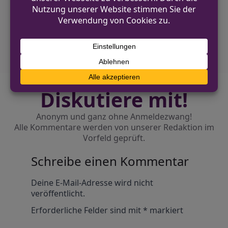
NÄCHSTER BEITRAG
Mehrere Einbrüche in Hilchenbach – Polizei
sucht Zeugen
Diskutiere mit!
Anonym und ganz ohne Anmeldezwang!
Alle Kommentare werden von unserer Redaktion im
Vorfeld geprüft.
Schreibe einen Kommentar
Alternative:
Deine E-Mail-Adresse wird nicht
veröffentlicht.
Erforderliche Felder sind mit
*
markiert