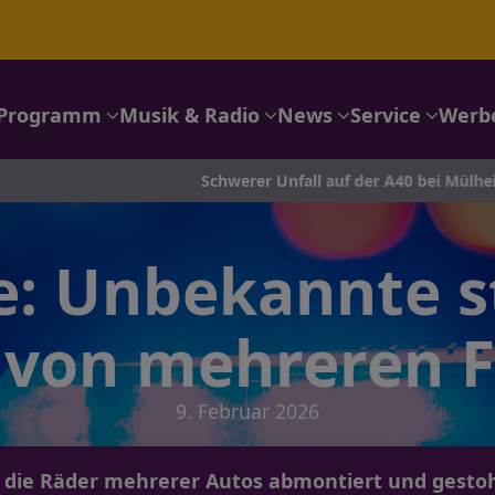
Programm
Musik & Radio
News
Service
Werb
Schwerer Unfall auf der A40 bei Mülheim: Feuerwehr im 
e: Unbekannte s
 von mehreren 
9. Februar 2026
die Räder mehrerer Autos abmontiert und gestoh