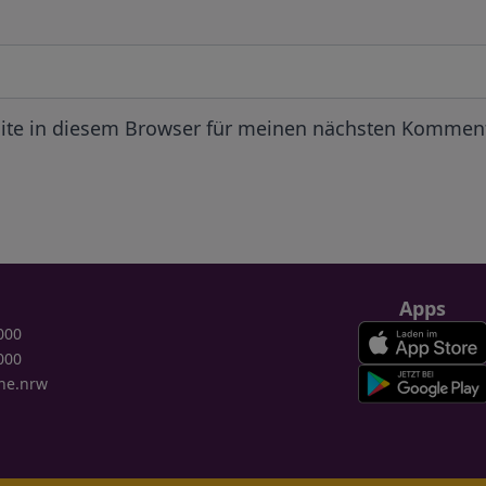
ite in diesem Browser für meinen nächsten Komment
Apps
000
000
ne.nrw