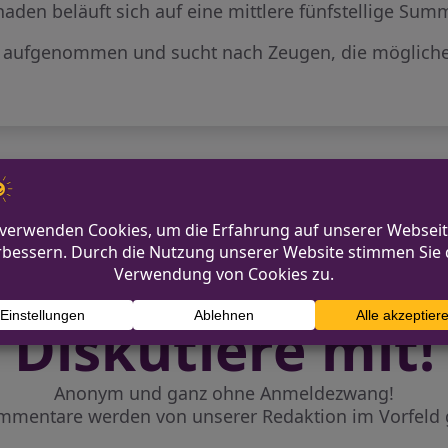
aden beläuft sich auf eine mittlere fünfstellige Sum
gen aufgenommen und sucht nach Zeugen, die möglich
Duisburg: Zeugen nach Verkehr
g – Zeugen gesucht
Diskutiere mit!
Anonym und ganz ohne Anmeldezwang!
mmentare werden von unserer Redaktion im Vorfeld 