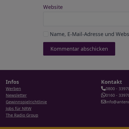
Website
Name, E-Mail-Adresse und Webs
Infos
Kontakt
Werben
0800 - 3397
Newsletter
0160 - 3397
Gewinnspielrichtlinie
info@anten
Jobs für NRW
The Radio Group