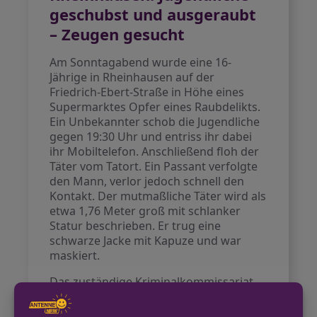
geschubst und ausgeraubt
– Zeugen gesucht
Am Sonntagabend wurde eine 16-
Jährige in Rheinhausen auf der
Friedrich-Ebert-Straße in Höhe eines
Supermarktes Opfer eines Raubdelikts.
Ein Unbekannter schob die Jugendliche
gegen 19:30 Uhr und entriss ihr dabei
ihr Mobiltelefon. Anschließend floh der
Täter vom Tatort. Ein Passant verfolgte
den Mann, verlor jedoch schnell den
Kontakt. Der mutmaßliche Täter wird als
etwa 1,76 Meter groß mit schlanker
Statur beschrieben. Er trug eine
schwarze Jacke mit Kapuze und war
maskiert.
Das zuständige Kriminalkommissariat
hat die Ermittlungen aufgenommen und
bittet um Hinweise zu dem Vorfall.