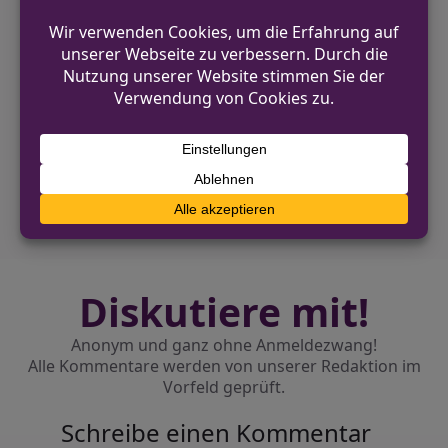
VORHERIGER BEITRAG
Coesfeld: Einbruch in Wohnhaus an der
Straße An der Klinke
NÄCHSTER BEITRAG
Verkehrskontrollen am Flohmarkt – Fahrzeug
sichergestellt
Diskutiere mit!
Anonym und ganz ohne Anmeldezwang!
Alle Kommentare werden von unserer Redaktion im
Vorfeld geprüft.
Schreibe einen Kommentar