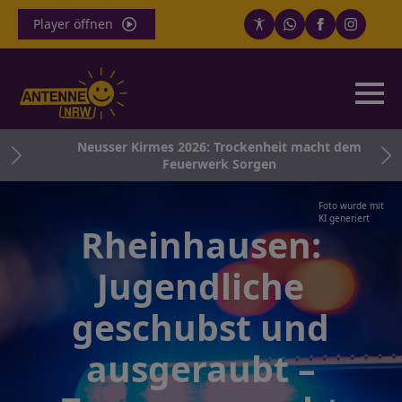
Player öffnen
g
Neusser Kirmes 2026: Trockenheit macht dem
Feuerwerk Sorgen
Foto wurde mit
KI generiert
Rheinhausen:
Jugendliche
geschubst und
ausgeraubt –