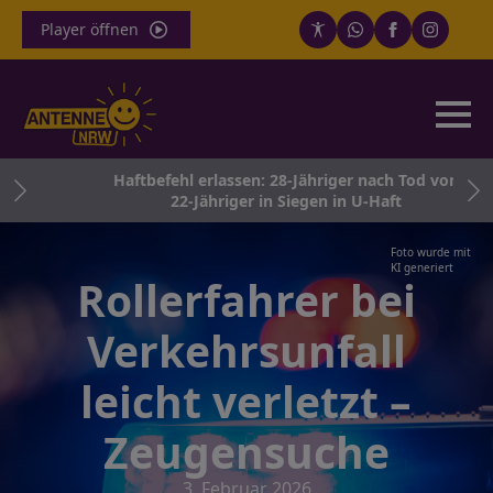
Player öffnen
e
Haftbefehl erlassen: 28-Jähriger nach Tod von
22-Jähriger in Siegen in U-Haft
Foto wurde mit
KI generiert
Rollerfahrer bei
Verkehrsunfall
leicht verletzt –
Zeugensuche
3. Februar 2026