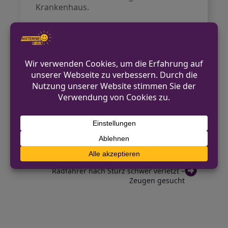
Krankenhaus.
Die Polizei hat die Ermittlungen
aufgenommen und bittet um Hinweise
zu dem Unfall sowie zur Person des
flüchtigen Fahrers oder der flüchtigen
Fahrerin. Insbesondere Zeugen des
Vorfalls werden gebeten, sich zu
melden.
VORHERIGER BEITRAG
Fröndenberg: Rasersünden ziehen
Fahrverbot nach sich
NÄCHSTER BEITRAG
Radfahrer nach Sturz schwer verletzt –
Zeugen gesucht