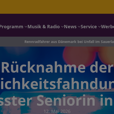
Programm
Musik & Radio
News
Service
Werb
Rennradfahrer aus Dänemark bei Unfall im Sauerland schwer v
Rücknahme der
lichkeitsfahndu
ster Seniorin i
12. Mai 2026