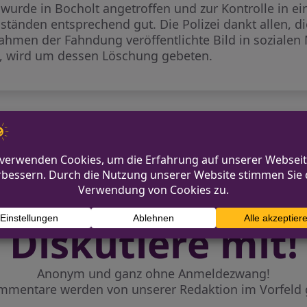
u wurde in Bocholt angetroffen und zur Kontrolle in e
tänden entsprechend gut. Die Polizei dankt allen, d
 Rahmen der Fahndung veröffentlichte Bild in soziale
n, wird um dessen Löschung gebeten.
 Vermisste Frau zurück in
Seniorin verursacht
Diskutiere mit!
Anonym und ganz ohne Anmeldezwang!
mmentare werden von unserer Redaktion im Vorfeld 