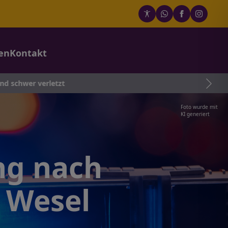
en
Kontakt
erletzt
Foto wurde mit
KI generiert
ng nach
n Wesel